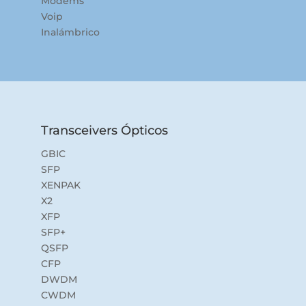
Modems
Voip
Inalámbrico
Transceivers Ópticos
GBIC
SFP
XENPAK
X2
XFP
SFP+
QSFP
CFP
DWDM
CWDM