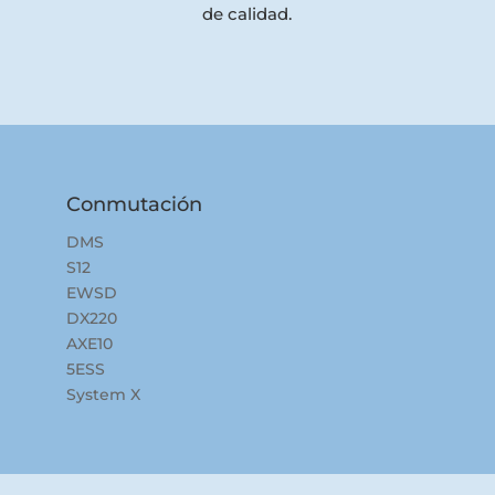
de calidad.
Conmutación
DMS
S12
EWSD
DX220
AXE10
5ESS
System X