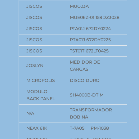
JISCOS
MUC03A
JISCOS
MUE06Z-01 159DZ3028
JISCOS
PTA01J 672DY0224
JISCOS
RTA01J 672DY0225
JISCOS
TST01T 672LT0425
MEDIDOR DE
JOSLYN
CARGAS
MICROPOLIS
DISCO DURO
MODULO
SH4000B-DTIM
BACK PANEL
TRANSFORMADOR
N/A
BOBINA
NEAX 61K
T-7A05 PM-1038